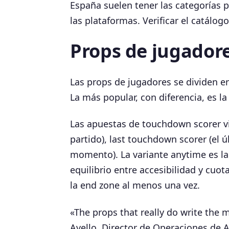
España suelen tener las categorías p
las plataformas. Verificar el catálog
Props de jugadore
Las props de jugadores se dividen en 
La más popular, con diferencia, es l
Las apuestas de touchdown scorer vie
partido), last touchdown scorer (el
momento). La variante anytime es la
equilibrio entre accesibilidad y cuo
la end zone al menos una vez.
«The props that really do write the
Avello, Director de Operaciones de A