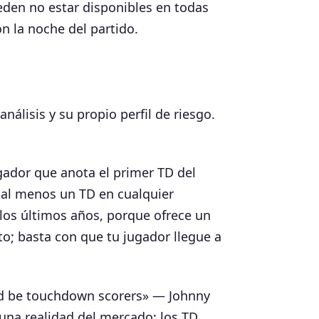
eden no estar disponibles en todas
ón la noche del partido.
nálisis y su propio perfil de riesgo.
gador que anota el primer TD del
a al menos un TD en cualquier
los últimos años, porque ofrece un
to; basta con que tu jugador llegue a
uld be touchdown scorers» — Johnny
 una realidad del mercado: los TD