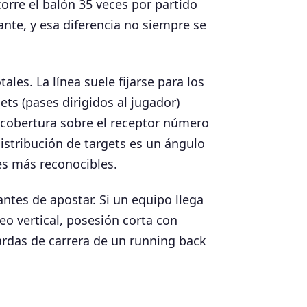
orre el balón 35 veces por partido
te, y esa diferencia no siempre se
les. La línea suele fijarse para los
ets (pases dirigidos al jugador)
a cobertura sobre el receptor número
istribución de targets es un ángulo
s más reconocibles.
ntes de apostar. Si un equipo llega
o vertical, posesión corta con
ardas de carrera de un running back