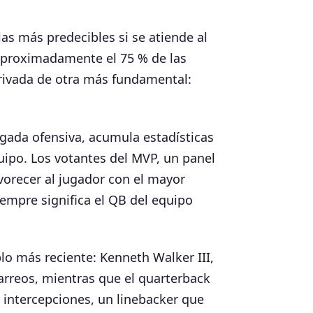
as más predecibles si se atiende al
 aproximadamente el 75 % de las
erivada de otra más fundamental:
ugada ofensiva, acumula estadísticas
uipo. Los votantes del MVP, un panel
avorecer al jugador con el mayor
iempre significa el QB del equipo
lo más reciente: Kenneth Walker III,
arreos, mientras que el quarterback
 intercepciones, un linebacker que