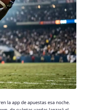
ren la app de apuestas esa noche.
own, de cuántas yardas lanzará el