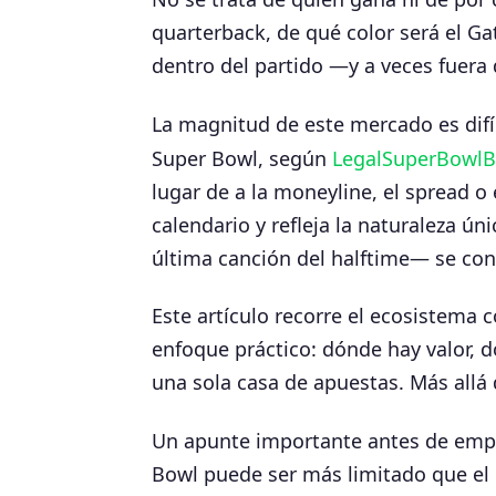
quarterback, de qué color será el G
dentro del partido —y a veces fuer
La magnitud de este mercado es difí
Super Bowl, según
LegalSuperBowlB
lugar de a la moneyline, el spread o
calendario y refleja la naturaleza 
última canción del halftime— se con
Este artículo recorre el ecosistema 
enfoque práctico: dónde hay valor,
una sola casa de apuestas. Más allá 
Un apunte importante antes de empez
Bowl puede ser más limitado que el 