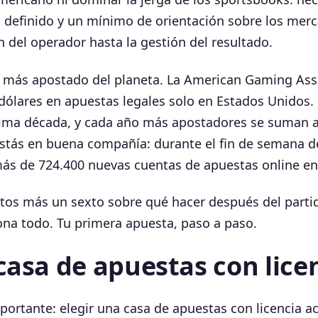
 definido y un mínimo de orientación sobre los merca
n del operador hasta la gestión del resultado.
vo más apostado del planeta. La American Gaming Ass
ólares en apuestas legales solo en Estados Unidos. E
ltima década, y cada año más apostadores se suman 
 estás en buena compañía: durante el fin de semana d
más de 724.400 nuevas cuentas de apuestas online e
os más un sexto sobre qué hacer después del partido. 
na todo. Tu primera apuesta, paso a paso.
 casa de apuestas con lic
ortante: elegir una casa de apuestas con licencia ac