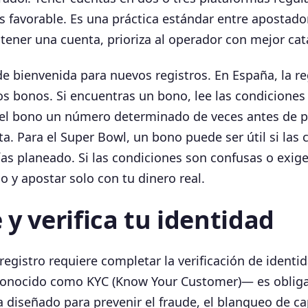
ás favorable. Es una práctica estándar entre apostad
a tener una cuenta, prioriza al operador con mejor ca
 bienvenida para nuevos registros. En España, la re
 bonos. Si encuentras un bono, lee las condiciones d
el bono un número determinado de veces antes de po
a. Para el Super Bowl, un bono puede ser útil si las 
ías planeado. Si las condiciones son confusas o exi
 y apostar solo con tu dinero real.
 y verifica tu identidad
 registro requiere completar la verificación de ident
conocido como KYC (Know Your Customer)— es obligat
 diseñado para prevenir el fraude, el blanqueo de ca