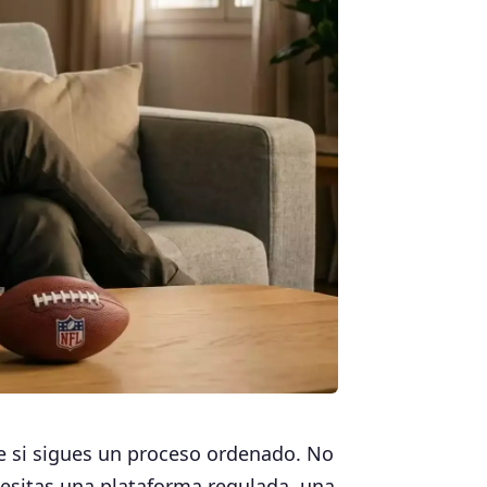
ce si sigues un proceso ordenado. No
cesitas una plataforma regulada, una