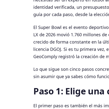
identidad verificada, un presupuesto
guía por cada paso, desde la elecció
El Super Bowl es el evento deporti
LX de 2026 movió 1.760 millones de d
crecido de forma constante en la ú
licencia DGOJ. Si es tu primera vez,
GeoComply registró la creación de 
Lo que sigue son cinco pasos concret
sin asumir que ya sabes cómo funcio
Paso 1: Elige una
El primer paso es también el más imp