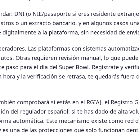
dar: DNI (o NIE/pasaporte si eres residente extranj
tros o un extracto bancario, y en algunos casos una 
 digitalmente a la plataforma, sin necesidad de envi
e operadores. Las plataformas con sistemas automatiz
tos. Otras requieren revisión manual, lo que puede l
e paso para el día del Super Bowl. Regístrate y veri
a hora y la verificación se retrasa, te quedarás fuer
ambién comprobará si estás en el RGIAJ, el Registro 
sión del regulador español: si te has dado de alta vol
 forma automática. Este mecanismo existe como red 
 y es una de las protecciones que solo funcionan den