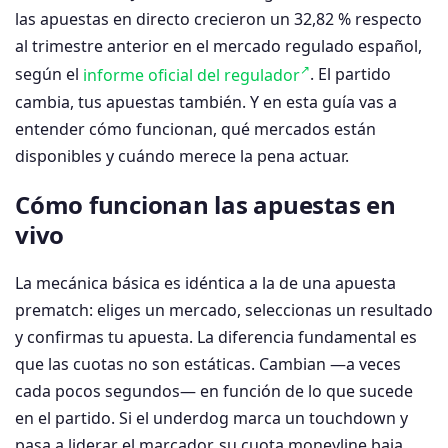
las apuestas en directo crecieron un 32,82 % respecto
al trimestre anterior en el mercado regulado español,
según el
informe oficial del regulador
. El partido
cambia, tus apuestas también. Y en esta guía vas a
entender cómo funcionan, qué mercados están
disponibles y cuándo merece la pena actuar.
Cómo funcionan las apuestas en
vivo
La mecánica básica es idéntica a la de una apuesta
prematch: eliges un mercado, seleccionas un resultado
y confirmas tu apuesta. La diferencia fundamental es
que las cuotas no son estáticas. Cambian —a veces
cada pocos segundos— en función de lo que sucede
en el partido. Si el underdog marca un touchdown y
pasa a liderar el marcador, su cuota moneyline baja