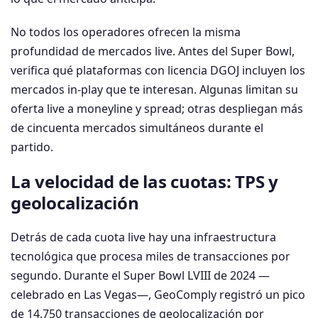
No todos los operadores ofrecen la misma
profundidad de mercados live. Antes del Super Bowl,
verifica qué plataformas con licencia DGOJ incluyen los
mercados in-play que te interesan. Algunas limitan su
oferta live a moneyline y spread; otras despliegan más
de cincuenta mercados simultáneos durante el
partido.
La velocidad de las cuotas: TPS y
geolocalización
Detrás de cada cuota live hay una infraestructura
tecnológica que procesa miles de transacciones por
segundo. Durante el Super Bowl LVIII de 2024 —
celebrado en Las Vegas—, GeoComply registró un pico
de 14.750 transacciones de geolocalización por