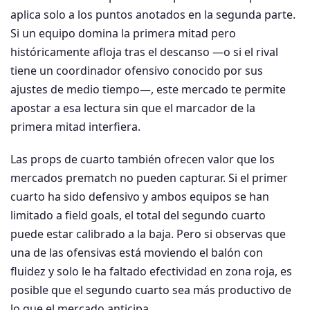
aplica solo a los puntos anotados en la segunda parte.
Si un equipo domina la primera mitad pero
históricamente afloja tras el descanso —o si el rival
tiene un coordinador ofensivo conocido por sus
ajustes de medio tiempo—, este mercado te permite
apostar a esa lectura sin que el marcador de la
primera mitad interfiera.
Las props de cuarto también ofrecen valor que los
mercados prematch no pueden capturar. Si el primer
cuarto ha sido defensivo y ambos equipos se han
limitado a field goals, el total del segundo cuarto
puede estar calibrado a la baja. Pero si observas que
una de las ofensivas está moviendo el balón con
fluidez y solo le ha faltado efectividad en zona roja, es
posible que el segundo cuarto sea más productivo de
lo que el mercado anticipa.