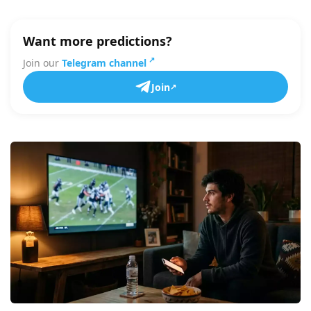
Want more predictions?
Join our
Telegram channel
Join