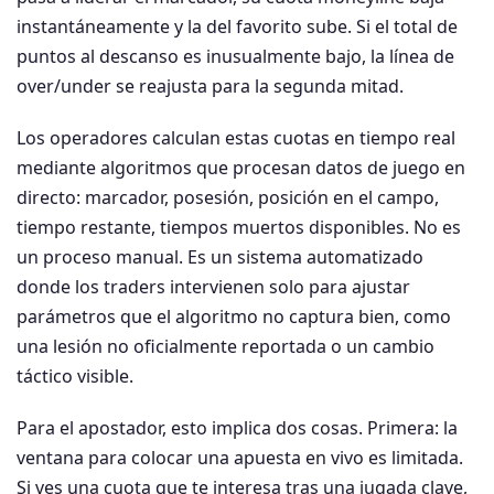
instantáneamente y la del favorito sube. Si el total de
puntos al descanso es inusualmente bajo, la línea de
over/under se reajusta para la segunda mitad.
Los operadores calculan estas cuotas en tiempo real
mediante algoritmos que procesan datos de juego en
directo: marcador, posesión, posición en el campo,
tiempo restante, tiempos muertos disponibles. No es
un proceso manual. Es un sistema automatizado
donde los traders intervienen solo para ajustar
parámetros que el algoritmo no captura bien, como
una lesión no oficialmente reportada o un cambio
táctico visible.
Para el apostador, esto implica dos cosas. Primera: la
ventana para colocar una apuesta en vivo es limitada.
Si ves una cuota que te interesa tras una jugada clave,