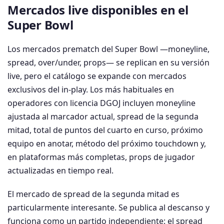
Mercados live disponibles en el
Super Bowl
Los mercados prematch del Super Bowl —moneyline,
spread, over/under, props— se replican en su versión
live, pero el catálogo se expande con mercados
exclusivos del in-play. Los más habituales en
operadores con licencia DGOJ incluyen moneyline
ajustada al marcador actual, spread de la segunda
mitad, total de puntos del cuarto en curso, próximo
equipo en anotar, método del próximo touchdown y,
en plataformas más completas, props de jugador
actualizadas en tiempo real.
El mercado de spread de la segunda mitad es
particularmente interesante. Se publica al descanso y
funciona como un partido independiente: el spread