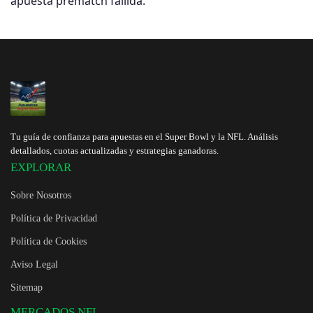
apuesta prematch fallida.
Tu guía de confianza para apuestas en el Super Bowl y la NFL. Análisis
detallados, cuotas actualizadas y estrategias ganadoras.
EXPLORAR
Sobre Nosotros
Política de Privacidad
Política de Cookies
Aviso Legal
Sitemap
MERCADOS NFL