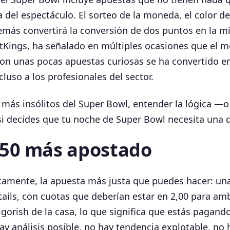
 del espectáculo. El sorteo de la moneda, el color del
ás convertirá la conversión de dos puntos en la mis
tKings, ha señalado en múltiples ocasiones que el 
on unas pocas apuestas curiosas se ha convertido e
uso a los profesionales del sector.
 más insólitos del Super Bowl, entender la lógica —o 
si decides que tu noche de Super Bowl necesita una d
/50 más apostado
nicamente, la apuesta más justa que puedes hacer: un
tails, con cuotas que deberían estar en 2,00 para amb
vigorish de la casa, lo que significa que estás pagand
 análisis posible, no hay tendencia explotable, no h