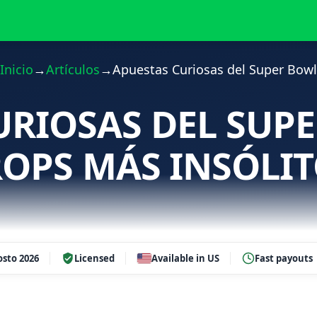
Inicio
→
Artículos
→
Apuestas Curiosas del Super Bowl
URIOSAS DEL SUPE
OPS MÁS INSÓLI
sto 2026
Licensed
Available in US
Fast payouts