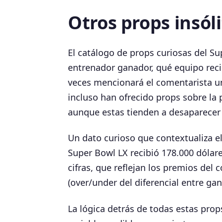
Otros props insóli
El catálogo de props curiosas del Su
entrenador ganador, qué equipo recib
veces mencionará el comentarista un
incluso han ofrecido props sobre la
aunque estas tienden a desaparecer p
Un dato curioso que contextualiza e
Super Bowl LX recibió 178.000 dólar
cifras, que reflejan los premios del
(over/under del diferencial entre ga
La lógica detrás de todas estas pro