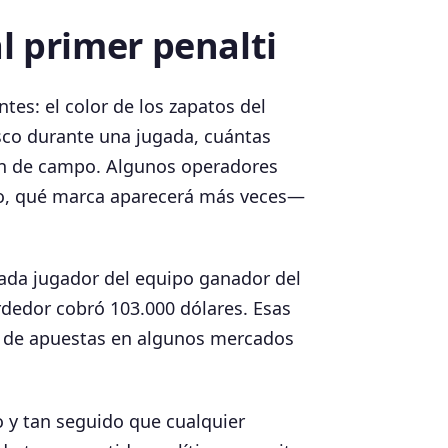
al primer penalti
tes: el color de los zapatos del
asco durante una jugada, cuántas
ión de campo. Algunos operadores
nso, qué marca aparecerá más veces—
cada jugador del equipo ganador del
rdedor cobró 103.000 dólares. Esas
eto de apuestas en algunos mercados
o y tan seguido que cualquier