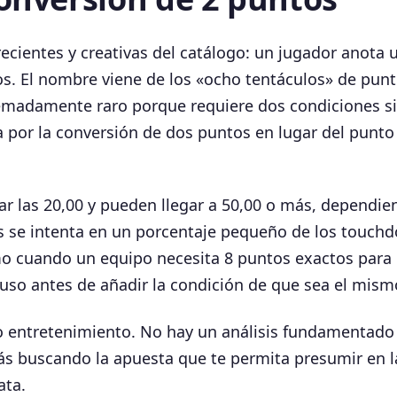
ecientes y creativas del catálogo: un jugador anota 
os. El nombre viene de los «ocho tentáculos» de punt
tremadamente raro porque requiere dos condiciones s
a por la conversión de dos puntos en lugar del punto
r las 20,00 y pueden llegar a 50,00 o más, dependie
os se intenta en un porcentaje pequeño de los tou
omo cuando un equipo necesita 8 puntos exactos par
luso antes de añadir la condición de que sea el mism
ro entretenimiento. No hay un análisis fundamentado
ás buscando la apuesta que te permita presumir en la
ata.