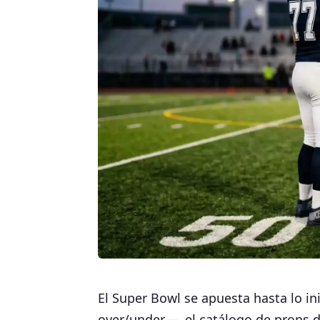
El Super Bowl se apuesta hasta lo i
over/under—, el catálogo de props d