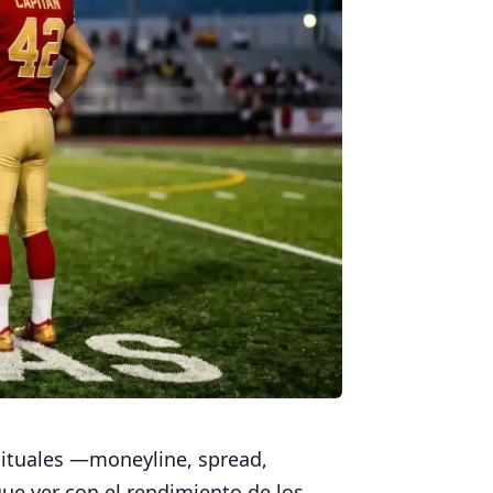
bituales —moneyline, spread,
ue ver con el rendimiento de los